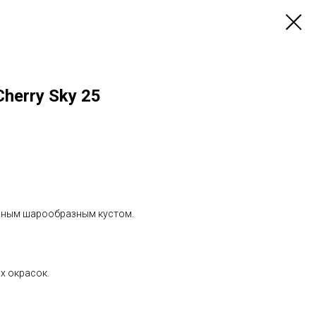
herry Sky 25
шным шарообразным кустом.
х окрасок.