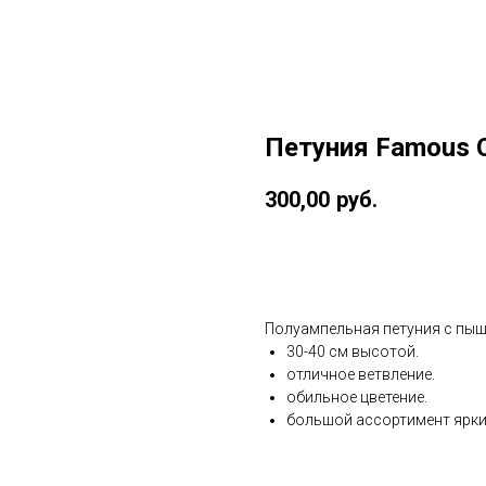
Петуния Famous C
300,00
руб.
Купить
Полуампельная петуния с пы
30-40 см высотой.
отличное ветвление.
обильное цветение.
большой ассортимент ярки