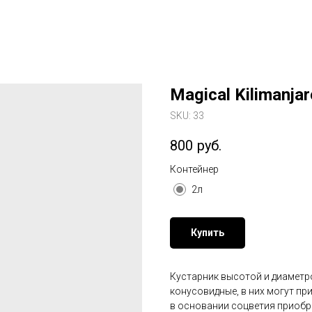
Magical Kilimanjar
SKU:
33
800
руб.
Контейнер
2л
Купить
Кустарник высотой и диаметро
конусовидные, в них могут пр
в основании соцветия приобр