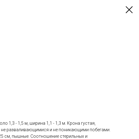
о 1,3 - 1,5 м, ширина 1,1 - 1,3 м. Крона густая,
, не разваливающимися и не поникающими побегами.
25 см, пышные. Соотношение стерильных и