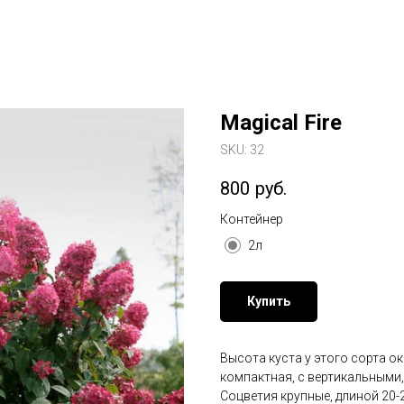
Magical Fire
SKU:
32
800
руб.
Контейнер
2л
Купить
Высота куста у этого сорта окол
компактная, с вертикальными
Соцветия крупные, длиной 20-